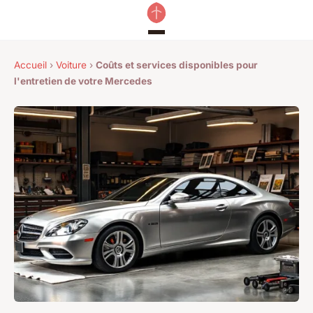
Accueil
›
Voiture
›
Coûts et services disponibles pour
l'entretien de votre Mercedes