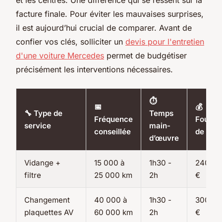
facture finale. Pour éviter les mauvaises surprises,
il est aujourd’hui crucial de comparer. Avant de
confier vos clés, solliciter un
devis pour l'entretien
d'une voiture Mercedes
permet de budgétiser
précisément les interventions nécessaires.
⏱️
📅
💰
🔧 Type de
Temps
Fréquence
Fourch
service
main-
conseillée
de prix
d’œuvre
Vidange +
15 000 à
1h30 -
240 - 
filtre
25 000 km
2h
€
Changement
40 000 à
1h30 -
300 - 
plaquettes AV
60 000 km
2h
€