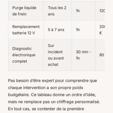
Purge liquide
Tous les 2
1h
120 - 1
de frein
ans
Remplacement
200 - 
5 à 7 ans
1h
batterie 12 V
€
Sur
Diagnostic
incident
30 min -
électronique
80 - 15
ou avant
1h
complet
achat
Pas besoin d’être expert pour comprendre que
chaque intervention a son propre poids
budgétaire. Ce tableau donne un ordre d’idée,
mais ne remplace pas un chiffrage personnalisé.
En tout cas, se contenter de la première